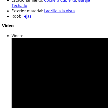
Estacionamiento
:
Cochera Cubierta
,
Garaje
Techado
Exterior material
:
Ladrillo a la Vista
Roof
:
Tejas
Video
Video
: