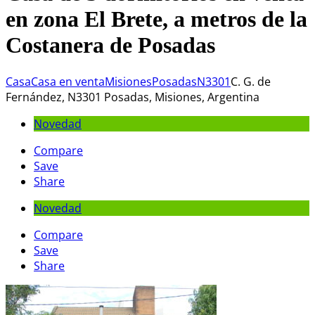
en zona El Brete, a metros de la
Costanera de Posadas
Casa
Casa en venta
Misiones
Posadas
N3301
C. G. de
Fernández, N3301 Posadas, Misiones, Argentina
Novedad
Compare
Save
Share
Novedad
Compare
Save
Share