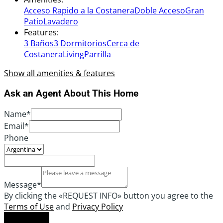
Acceso Rapido a la Costanera
Doble Acceso
Gran
Patio
Lavadero
Features
:
3 Baños
3 Dormitorios
Cerca de
Costanera
Living
Parrilla
Show all amenities & features
Ask an Agent About This Home
Name*
Email*
Phone
Message*
By clicking the «REQUEST INFO» button you agree to the
Terms of Use
and
Privacy Policy
Request info