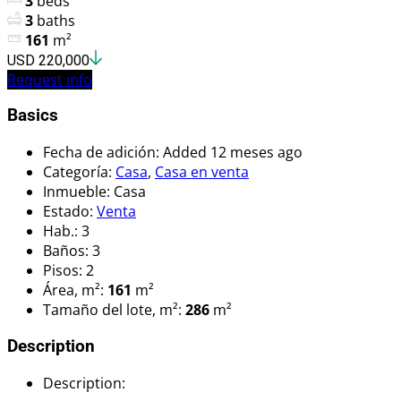
3
beds
3
baths
161
m²
USD 220,000
Request info
Basics
Fecha de adición
:
Added 12 meses ago
Categoría
:
Casa
,
Casa en venta
Inmueble
:
Casa
Estado
:
Venta
Hab.
:
3
Baños
:
3
Pisos
:
2
Área, m²
:
161
m²
Tamaño del lote, m²
:
286
m²
Description
Description
: