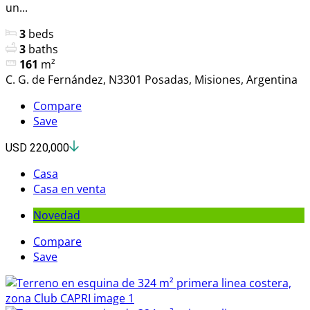
un...
3
beds
3
baths
161
m²
C. G. de Fernández, N3301 Posadas, Misiones, Argentina
Compare
Save
USD 220,000
Casa
Casa en venta
Novedad
Compare
Save