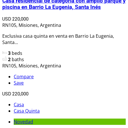
Casa residencial de categoría con amplio parque y
piscina en Barrio La Eugenia, Santa Inés
USD 220,000
RN105, Misiones, Argentina
Exclusiva casa quinta en venta en Barrio La Eugenia,
Santa...
3
beds
2
baths
RN105, Misiones, Argentina
Compare
Save
USD 220,000
Casa
Casa Quinta
Novedad