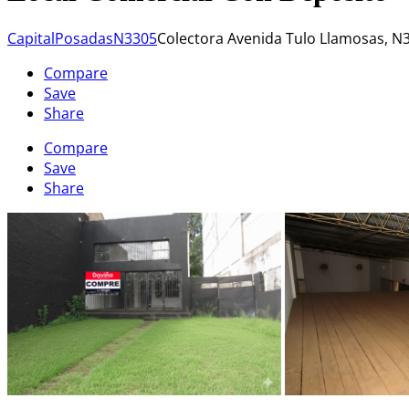
Capital
Posadas
N3305
Colectora Avenida Tulo Llamosas, N
Compare
Save
Share
Compare
Save
Share